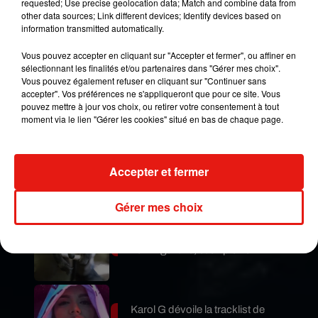
requested; Use precise geolocation data; Match and combine data from
d'humidité dans la structure. Pour ce faire,
other data sources; Link different devices; Identify devices based on
l'équipe de restauration va utiliser la photographie
information transmitted automatically.
de précision et une équipe d'alpinistes va se
lancer à la recherche des zones défectueuses et
Vous pouvez accepter en cliquant sur "Accepter et fermer", ou affiner en
sélectionnant les finalités et/ou partenaires dans "Gérer mes choix".
des pièces à remplacer.
Vous pouvez également refuser en cliquant sur "Continuer sans
accepter". Vos préférences ne s'appliqueront que pour ce site. Vous
Publié : 28 avril 2021 à 7h00 par Jérome Pasanau
pouvez mettre à jour vos choix, ou retirer votre consentement à tout
Mundo Latino
moment via le lien "Gérer les cookies" situé en bas de chaque page.
Guatemala : l'éruption du volcan
Accepter et fermer
de Fuego est terminée
Gérer mes choix
Le fourmilier géant fait son retour
en Argentine, et en pleine...
Karol G dévoile la tracklist de