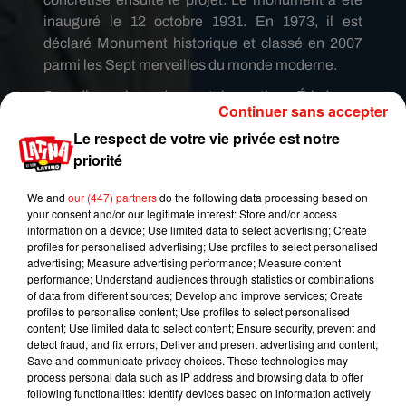
inauguré le 12 octobre 1931. En 1973, il est
déclaré Monument historique et classé en 2007
parmi les Sept merveilles du monde moderne.
Ses dimensions donnent le vertige. Érigée en
Continuer sans accepter
haut du mont Cordovado à une altitude de 710
Le respect de votre vie privée est notre
mètres, la statue mesure 38 mètres de haut et
priorité
pèse 1 145 tonnes.
Elle
reçoit en temps normal
près de deux millions de visiteurs par an.
We and
our (447) partners
do the following data processing based on
your consent and/or our legitimate interest: Store and/or access
Pour le lifting cette année, c’est l’architecte
information on a device; Use limited data to select advertising; Create
Cristina Ventura qui va s’en charger.
«
La structure
profiles for personalised advertising; Use profiles to select personalised
extérieure exposée aux éléments subit une usure
advertising; Measure advertising performance; Measure content
performance; Understand audiences through statistics or combinations
en raison du soleil, de la pluie, de la foudre et des
of data from different sources; Develop and improve services; Create
variations de température »
explique-t-elle à
profiles to personalise content; Use profiles to select personalised
l'
AFP
. La restauration prévoit une analyse
content; Use limited data to select content; Ensure security, prevent and
detect fraud, and fix errors; Deliver and present advertising and content;
approfondie de l'état du revêtement composé de
Save and communicate privacy choices. These technologies may
milliers de petites pierres triangulaires taillées à la
process personal data such as IP address and browsing data to offer
main, de son armature de fer et des infiltrations
following functionalities: Identify devices based on information actively