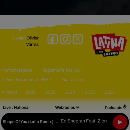
Design
Olivier
Varma
Mentions légales
Règlements des jeux
Notice d’information RGPD
Plan du site
Archives
2026
2025
2024
2023
2022
Live :
National
Webradios
Podcasts
Ed Sheeran Feat. Zion & Lennox
Shape Of You (latin Remix)
-